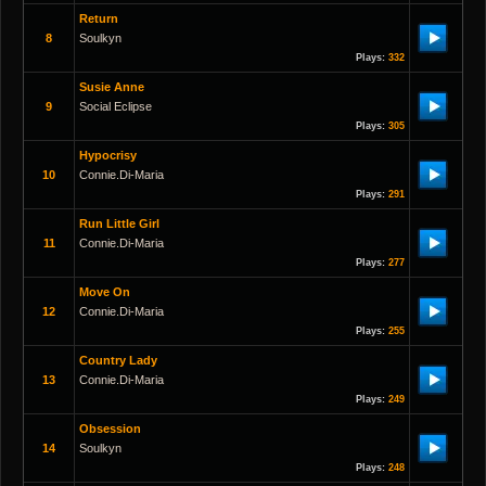
Return
8
Soulkyn
Plays:
332
Susie Anne
9
Social Eclipse
Plays:
305
Hypocrisy
10
Connie.di-Maria
Plays:
291
Run Little Girl
11
Connie.di-Maria
Plays:
277
Move On
12
Connie.di-Maria
Plays:
255
Country Lady
13
Connie.di-Maria
Plays:
249
Obsession
14
Soulkyn
Plays:
248