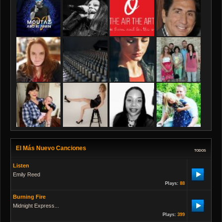
El Más Nuevo Canciones
TODOS
Listen
Emily Reed
Plays:
88
Burning Fire
Midnight Express...
Plays:
399