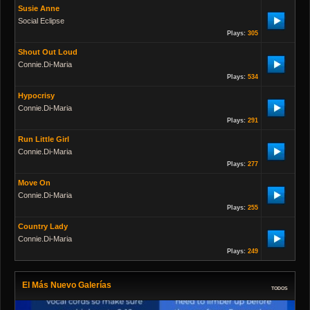
Susie Anne
Social Eclipse
Plays:
305
Shout Out Loud
Connie.di-Maria
Plays:
534
Hypocrisy
Connie.di-Maria
Plays:
291
Run Little Girl
Connie.di-Maria
Plays:
277
Move On
Connie.di-Maria
Plays:
255
Country Lady
Connie.di-Maria
Plays:
249
El Más Nuevo Galerías
TODOS