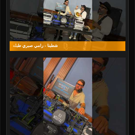
شطبنا - رامي صبري طبله