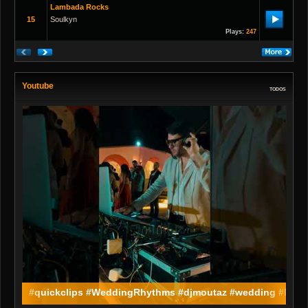
Lambada Rocks
15
Soulkyn
Plays:
247
Youtube
TODOS
#quickclips #WeddingRhythms #djmoutaz #wedding #bride 