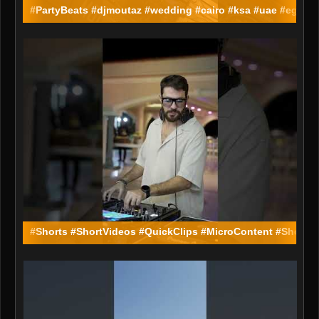
#PartyBeats #djmoutaz #wedding #cairo #ksa #uae #egypt #
#Shorts #ShortVideos #QuickClips #MicroContent #ShortFi