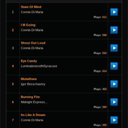
State Of Mind
1
Connie.di-Maria
Plays:
611
I M Going
2
Connie.di-Maria
Plays:
568
Shout Out Loud
3
Connie.di-Maria
Plays:
534
Eye Candy
4
LuminationizedNSyracuse
Plays:
414
Muladhara
5
Igor Besschastny
Plays:
402
Burning Fire
6
Midnight Express...
Plays:
399
Its Like A Dream
7
Connie.di-Maria
Plays:
355