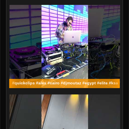
#quickclips #alex #cairo #djmoutaz #egypt #elite #ksa #mi